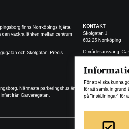
KONTAKT
pingsborg finns Norrköpings hjärta.
Skolgatan 1
ch den vackra länken mellan centrum
602 25 Norrköping
Områdesansvarig: Cas
ugugatan och Skolgatan. Precis
Malin Eklöf
Informati
011-470 53 11
malin.eklof@castellum
För att vi ska kunna 
pingsborg. Närmaste parkeringshus är
för att samla in grund
infart från Garvaregatan.
på "inställningar" för 