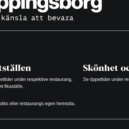
ställen
Skönhet oc
ttider under respektive restaurang,
Se öppettider under re
t fikaställe.
butiks eller restaurangs egen hemsida.