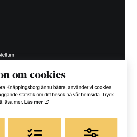
tellum
on om cookies
.se
göra Knäppingsborg ännu bättre, använder vi cookies
läggande statistik om ditt besök på vår hemsida. Tryck
att läsa mer.
Läs mer