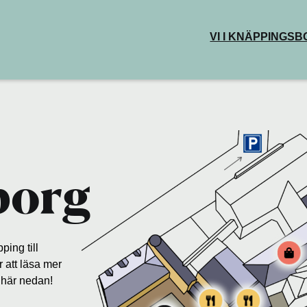
VI I KNÄPPINGS
BUTIKER & DEL
RESTAURANG
KAFÉER
HÄLSA & SKÖN
KREATIVA YTO
borg
ping till
 att läsa mer
i här nedan!