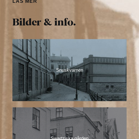
LÄS MER
Bilder & info.
Snuskvarnen
Swartziska gården