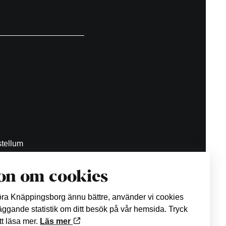
tellum
on om cookies
.se
göra Knäppingsborg ännu bättre, använder vi cookies
läggande statistik om ditt besök på vår hemsida. Tryck
att läsa mer.
Läs mer