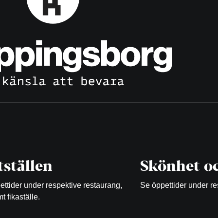
ställen
Skönhet oc
ttider under respektive restaurang,
Se öppettider under re
t fikaställe.