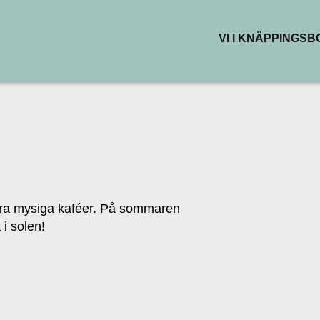
VI I KNÄPPINGS
BUTIKER & DEL
RESTAURANG
KAFÉER
HÄLSA & SKÖN
KREATIVA YTO
åra mysiga kaféer. På sommaren
 i solen!