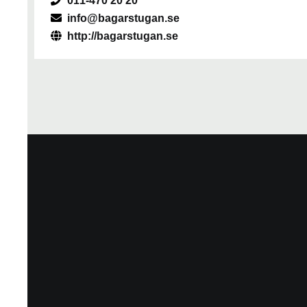
011-470 20 20
info@bagarstugan.se
http://bagarstugan.se