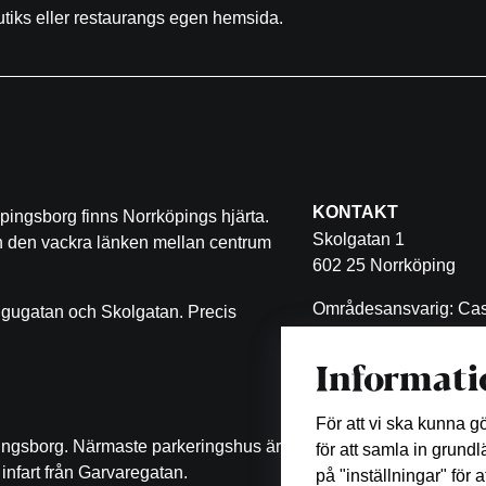
butiks eller restaurangs egen hemsida.
KONTAKT
pingsborg finns Norrköpings hjärta.
Skolgatan 1
ch den vackra länken mellan centrum
602 25 Norrköping
Områdesansvarig: Cas
ugugatan och Skolgatan. Precis
Malin Eklöf
Informati
011-470 53 11
malin.eklof@castellum
För att vi ska kunna 
pingsborg. Närmaste parkeringshus är
för att samla in grund
infart från Garvaregatan.
på "inställningar" för 