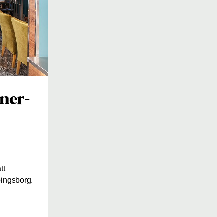
ner-
tt
pingsborg.