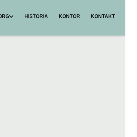
BORG
HISTORIA
KONTOR
KONTAKT
I
ER
HET
R