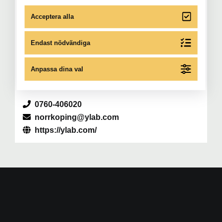
Acceptera alla
ÖPPETTIDER:
Söndag: 10.00 – 16.00
Endast nödvändiga
Måndag: 08.00 – 17.00
Övriga tider: boka via mejl eller hemsida.
Anpassa dina val
0760-406020
norrkoping@ylab.com
https://ylab.com/