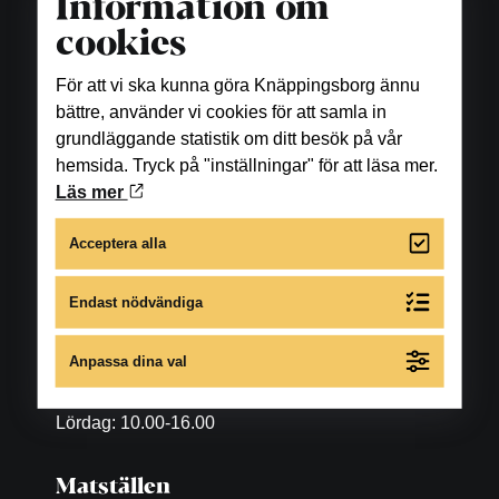
Information om
cookies
För att vi ska kunna göra Knäppingsborg ännu
bättre, använder vi cookies för att samla in
grundläggande statistik om ditt besök på vår
hemsida. Tryck på "inställningar" för att läsa mer.
Läs mer
Acceptera alla
Öppettider
Endast nödvändiga
Butiker
Anpassa dina val
Måndag-fredag: 10.00-18.00
Lördag: 10.00-16.00
Matställen