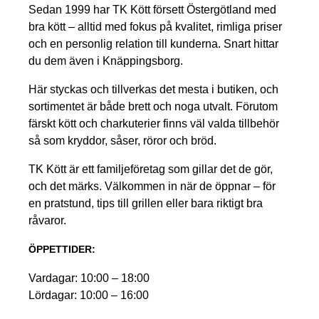
Sedan 1999 har TK Kött försett Östergötland med
bra kött – alltid med fokus på kvalitet, rimliga priser
och en personlig relation till kunderna. Snart hittar
du dem även i Knäppingsborg.
Här styckas och tillverkas det mesta i butiken, och
sortimentet är både brett och noga utvalt. Förutom
färskt kött och charkuterier finns väl valda tillbehör
så som kryddor, såser, röror och bröd.
TK Kött är ett familjeföretag som gillar det de gör,
och det märks. Välkommen in när de öppnar – för
en pratstund, tips till grillen eller bara riktigt bra
råvaror.
ÖPPETTIDER:
Vardagar: 10:00 – 18:00
Lördagar: 10:00 – 16:00