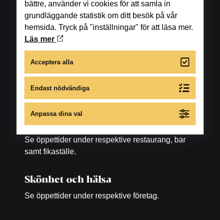
bättre, använder vi cookies för att samla in
grundläggande statistik om ditt besök på vår
hemsida. Tryck på "inställningar" för att läsa mer.
Läs mer
Öppettider
Acceptera alla
Butiker
Måndag-fredag: 10.00-18.00
Endast nödvändiga
Lördag: 10.00-16.00
Anpassa dina val
Matställen
Se öppettider under respektive restaurang, bar
samt fikaställe.
Skönhet och hälsa
Se öppettider under respektive företag.