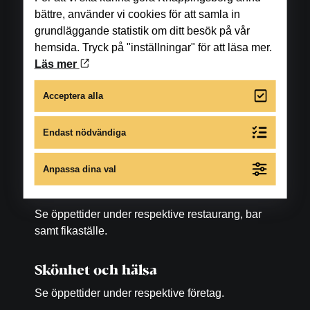
bättre, använder vi cookies för att samla in
grundläggande statistik om ditt besök på vår
hemsida. Tryck på "inställningar" för att läsa mer.
Läs mer
Öppettider
Acceptera alla
Butiker
Endast nödvändiga
Måndag-fredag: 10.00-18.00
Lördag: 10.00-16.00
Anpassa dina val
Matställen
Se öppettider under respektive restaurang, bar
samt fikaställe.
Skönhet och hälsa
Se öppettider under respektive företag.