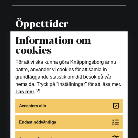
Öppettider
Butiker
Information om
Måndag-fredag: 10.00-18.00
cookies
Lördag: 10.00-16.00
För att vi ska kunna göra Knäppingsborg ännu
bättre, använder vi cookies för att samla in
Matställen
grundläggande statistik om ditt besök på vår
Se öppettider under respektive restaurang, bar
hemsida. Tryck på "inställningar" för att läsa mer.
samt fikaställe.
Läs mer
Acceptera alla
Skönhet och hälsa
Se öppettider under respektive företag.
Endast nödvändiga
För avvikande öppettider under året gå till