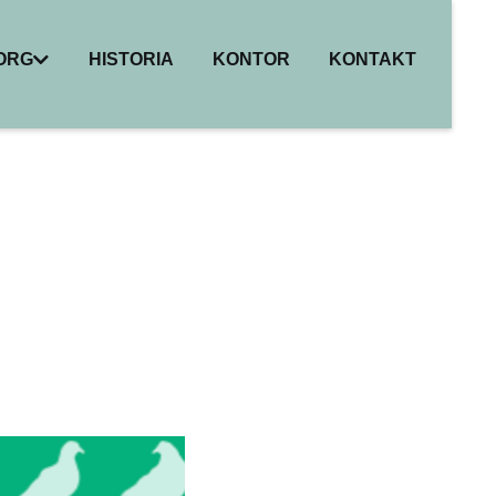
BORG
HISTORIA
KONTOR
KONTAKT
I
ER
HET
R