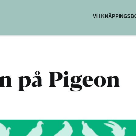
VI I KNÄPPINGS
BUTIKER & DEL
RESTAURANG
KAFÉER
HÄLSA & SKÖN
KREATIVA YTO
 på Pigeon