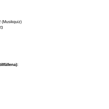
2 (Musikquiz)
/3
llfällena):