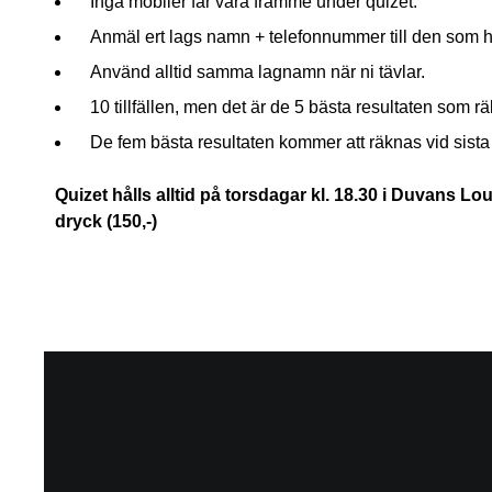
Inga mobiler får vara framme under quizet.
Anmäl ert lags namn + telefonnummer till den som hå
Använd alltid samma lagnamn när ni tävlar.
10 tillfällen, men det är de 5 bästa resultaten som rä
De fem bästa resultaten kommer att räknas vid sista ti
Quizet hålls alltid på torsdagar kl. 18.30 i Duvans L
dryck (150,-)