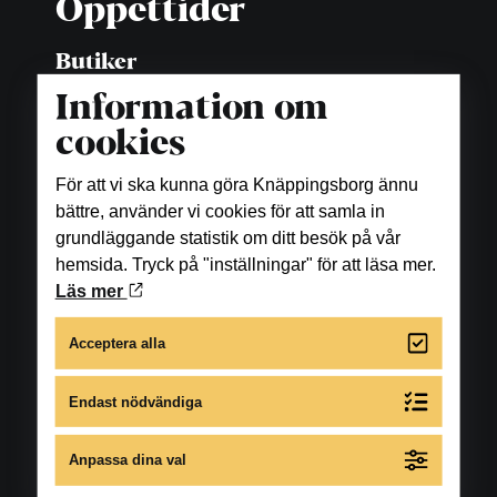
Öppettider
Butiker
Måndag-fredag: 10.00-18.00
Information om
Lördag: 10.00-16.00
cookies
För att vi ska kunna göra Knäppingsborg ännu
Matställen
bättre, använder vi cookies för att samla in
Se öppettider under respektive restaurang, bar
grundläggande statistik om ditt besök på vår
samt fikaställe.
hemsida. Tryck på "inställningar" för att läsa mer.
Läs mer
Skönhet och hälsa
Acceptera alla
Se öppettider under respektive företag.
Endast nödvändiga
För avvikande öppettider under året gå till
respektive butiks eller restaurangs egen
Anpassa dina val
hemsida.