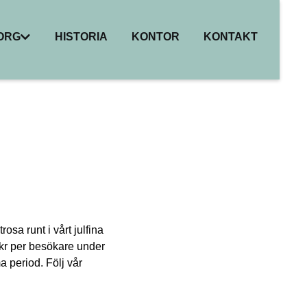
BORG
HISTORIA
KONTOR
KONTAKT
I
ER
HET
R
sa runt i vårt julfina
 kr per besökare under
 period. Följ vår