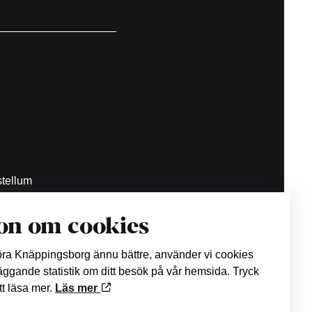
tellum
on om cookies
.se
göra Knäppingsborg ännu bättre, använder vi cookies
läggande statistik om ditt besök på vår hemsida. Tryck
att läsa mer.
Läs mer