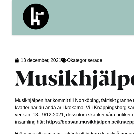
13 december, 2021
Okategoriserade
Musikhjälp
Musikhjälpen har kommit till Norrköping, faktiskt granne 
kvarter när du ändå är i krokarna. Vi i Knäppingsborg sa
veckan, 13-19/12-2021, dessutom skänker våra butiker oc
insamling här:
https://bossan.musikhjalpen.se/knaep
Hjälp oss att samla in – skänk ett bidrag du också geno