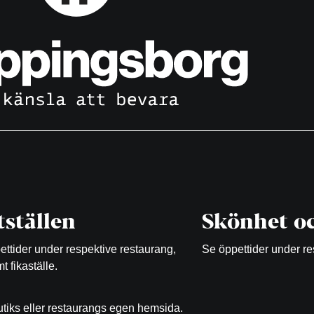
ställen
Skönhet oc
ttider under respektive restaurang,
Se öppettider under re
t fikaställe.
butiks eller restaurangs egen hemsida.