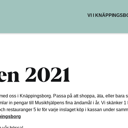
VI I KNÄPPINGS
BUTIKER & DEL
RESTAURANG
KAFÉER
HÄLSA & SKÖN
KREATIVA YTO
en 2021
med oss i Knäppingsborg. Passa på att shoppa, äta, eller bara stro
mlar in pengar till Musikhjälpens fina ändamål i år. Vi skänker 1
h restauranger 5 kr för varje inslaget köp i kassan under samma
pingsborg
m vår bössa!