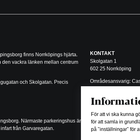
KONTAKT
pingsborg finns Norrköpings hjärta.
Skolgatan 1
ch den vackra länken mellan centrum
602 25 Norrköping
Områdesansvarig: Cas
ugugatan och Skolgatan. Precis
Malin Eklöf
Informati
011-470 53 11
malin.eklof@castellum
För att vi ska kunna 
pingsborg. Närmaste parkeringshus är
för att samla in grund
infart från Garvaregatan.
på "inställningar" för 