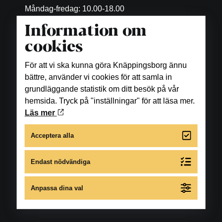
Måndag-fredag: 10.00-18.00
Lördag: 10.00-16.00
Information om
cookies
Matställen
För att vi ska kunna göra Knäppingsborg ännu
Se öppettider under respektive restaurang, bar
bättre, använder vi cookies för att samla in
samt fikaställe.
grundläggande statistik om ditt besök på vår
hemsida. Tryck på "inställningar" för att läsa mer.
Skönhet och hälsa
Läs mer
Se öppettider under respektive företag.
Acceptera alla
För avvikande öppettider under året gå till
Endast nödvändiga
respektive butiks eller restaurangs egen
hemsida.
Anpassa dina val