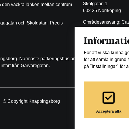
Skolgatan 1
ch den vackra länken mellan centrum
602 25 Norrköping
Områdesansvarig: Cas
ugugatan och Skolgatan. Precis
Malin Eklöf
Informati
011-470 53 11
malin.eklof@castellum
För att vi ska kunna 
pingsborg. Närmaste parkeringshus är
för att samla in grund
infart från Garvaregatan.
på "inställningar" för 
© Copyright Knäppingsborg
Acceptera alla