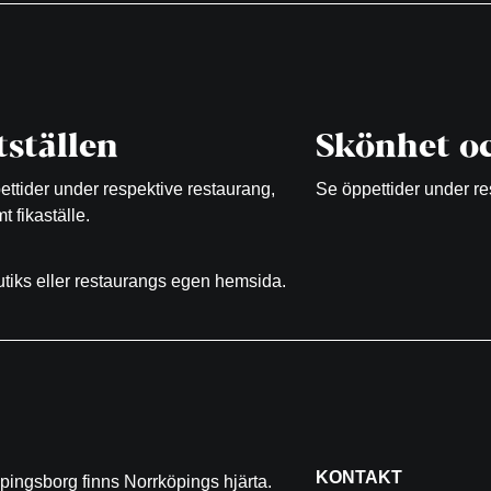
ställen
Skönhet oc
ttider under respektive restaurang,
Se öppettider under re
t fikaställe.
butiks eller restaurangs egen hemsida.
KONTAKT
pingsborg finns Norrköpings hjärta.