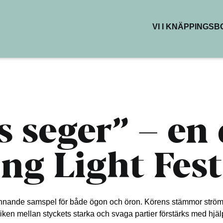
VI I KNÄPPINGS
BUTIKER & DEL
RESTAURANG
KAFÉER
HÄLSA & SKÖN
KREATIVA YTO
 seger” – en 
ng Light Fest
pännande samspel för både ögon och öron. Körens stämmor ström
iken mellan styckets starka och svaga partier förstärks med hjälp