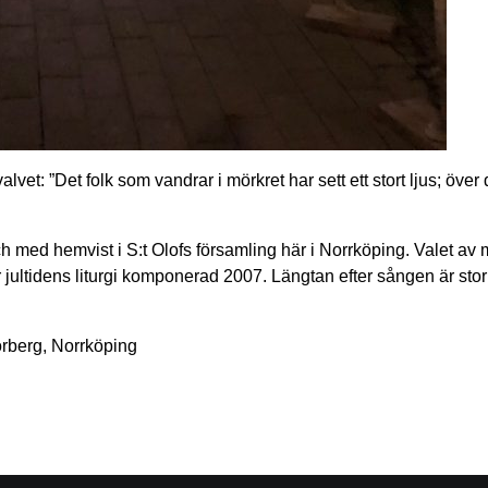
alvet: ”Det folk som vandrar i mörkret har sett ett stort ljus; öve
ed hemvist i S:t Olofs församling här i Norrköping. Valet av mu
ultidens liturgi komponerad 2007. Längtan efter sången är stor 
orberg, Norrköping