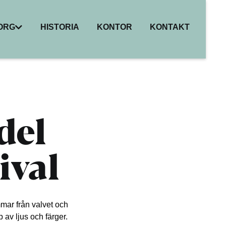
BORG
HISTORIA
KONTOR
KONTAKT
I
ER
HET
R
del
ival
mar från valvet och
 av ljus och färger.