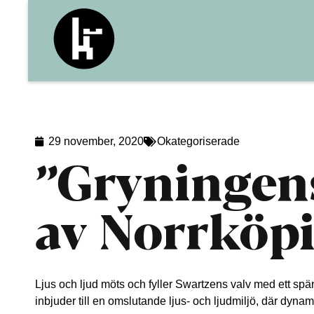
29 november, 2020
Okategoriserade
”Gryningens
av Norrköpi
Ljus och ljud möts och fyller Swartzens valv med ett s
inbjuder till en omslutande ljus- och ljudmiljö, där dynam