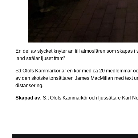
En del av stycket knyter an till atmosfären som skapas i v
land strålar ljuset fram”
S:t Olofs Kammarkör är en kör med ca 20 medlemmar och m
av den skotske tonsättaren James MacMillan med text ur j
distansering.
Skapad av:
S:t Olofs Kammarkör och ljussättare Karl N