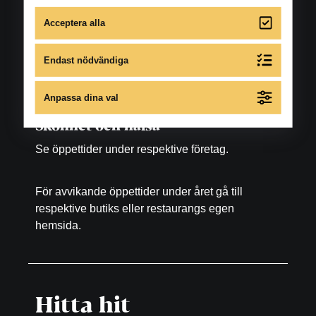
Lördag: 10.00-16.00
Acceptera alla
Matställen
Endast nödvändiga
Se öppettider under respektive restaurang, bar
samt fikaställe.
Anpassa dina val
Skönhet och hälsa
Se öppettider under respektive företag.
För avvikande öppettider under året gå till
respektive butiks eller restaurangs egen
hemsida.
Hitta hit