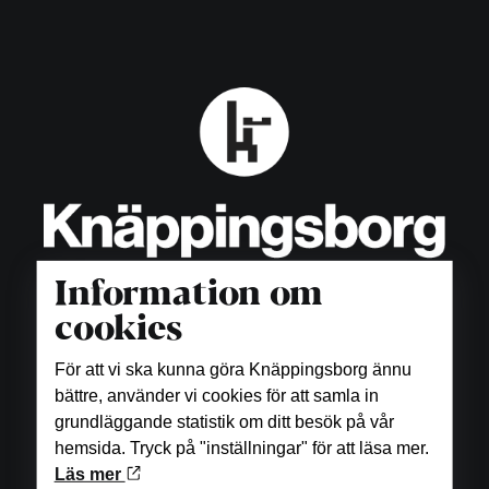
Information om
cookies
För att vi ska kunna göra Knäppingsborg ännu
Öppettider
bättre, använder vi cookies för att samla in
grundläggande statistik om ditt besök på vår
Butiker
hemsida. Tryck på "inställningar" för att läsa mer.
Måndag-fredag: 10.00-18.00
Läs mer