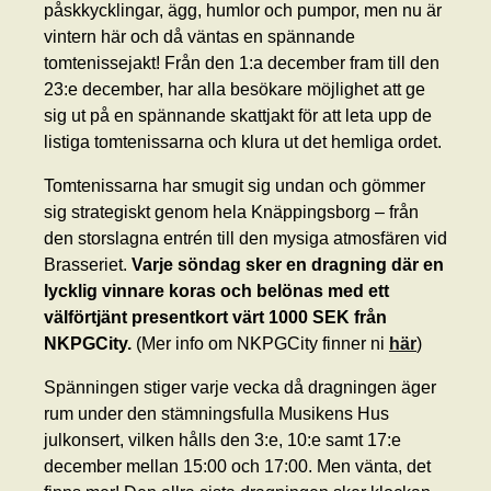
påskkycklingar, ägg, humlor och pumpor, men nu är
vintern här och då väntas en spännande
tomtenissejakt! Från den 1:a december fram till den
23:e december, har alla besökare möjlighet att ge
sig ut på en spännande skattjakt för att leta upp de
listiga tomtenissarna och klura ut det hemliga ordet.
Tomtenissarna har smugit sig undan och gömmer
sig strategiskt genom hela Knäppingsborg – från
den storslagna entrén till den mysiga atmosfären vid
Brasseriet.
Varje söndag sker en dragning där en
lycklig vinnare koras och belönas med ett
välförtjänt presentkort värt 1000 SEK från
NKPGCity.
(Mer info om NKPGCity finner ni
här
)
Spänningen stiger varje vecka då dragningen äger
rum under den stämningsfulla Musikens Hus
julkonsert, vilken hålls den 3:e, 10:e samt 17:e
december mellan 15:00 och 17:00. Men vänta, det