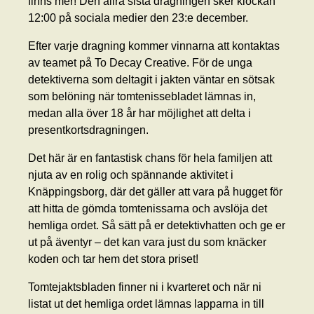
finns mer! Den allra sista dragningen sker klockan
12:00 på sociala medier den 23:e december.
Efter varje dragning kommer vinnarna att kontaktas
av teamet på To Decay Creative. För de unga
detektiverna som deltagit i jakten väntar en sötsak
som belöning när tomtenissebladet lämnas in,
medan alla över 18 år har möjlighet att delta i
presentkortsdragningen.
Det här är en fantastisk chans för hela familjen att
njuta av en rolig och spännande aktivitet i
Knäppingsborg, där det gäller att vara på hugget för
att hitta de gömda tomtenissarna och avslöja det
hemliga ordet. Så sätt på er detektivhatten och ge er
ut på äventyr – det kan vara just du som knäcker
koden och tar hem det stora priset!
Tomtejaktsbladen finner ni i kvarteret och när ni
listat ut det hemliga ordet lämnas lapparna in till