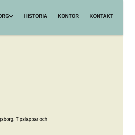
BORG
HISTORIA
KONTOR
KONTAKT
I
ER
HET
R
gsborg. Tipslappar och