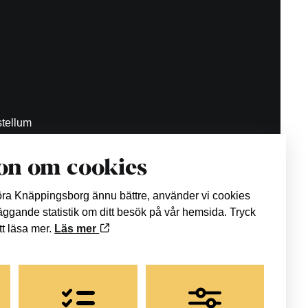
tellum
on om cookies
.se
göra Knäppingsborg ännu bättre, använder vi cookies
läggande statistik om ditt besök på vår hemsida. Tryck
att läsa mer.
Läs mer