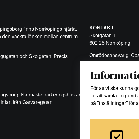
KONTAKT
pingsborg finns Norrköpings hjärta.
Skolgatan 1
ch den vackra länken mellan centrum
602 25 Norrköping
Områdesansvarig: Cas
ugugatan och Skolgatan. Precis
Malin Eklöf
Informati
011-470 53 11
malin.eklof@castellum
För att vi ska kunna 
pingsborg. Närmaste parkeringshus är
för att samla in grund
infart från Garvaregatan.
på "inställningar" för 