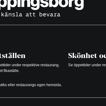
ställen
Skönhet oc
ttider under respektive restaurang,
Se öppettider under re
t fikaställe.
butiks eller restaurangs egen hemsida.