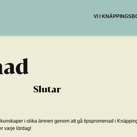
VI I KNÄPPINGS
BUTIKER & DEL
RESTAURANG
KAFÉER
HÄLSA & SKÖN
nad
KREATIVA YTO
Slutar
a kunskaper i olika ämnen genom att gå tipspromenad i Knäppin
r varje lördag!