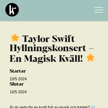
Taylor Swift
Hyllningskonsert –
En Magisk Kväll!
Startar
10/5 2024
Slutar
10/5 2024
Är du redo för en kväll full av musik och kärlek?