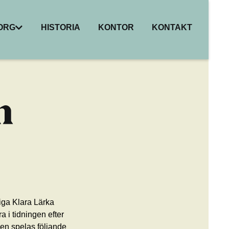
BORG
HISTORIA
KONTOR
KONTAKT
I
ER
HET
n
R
iga Klara Lärka
a i tidningen efter
gen spelas följande