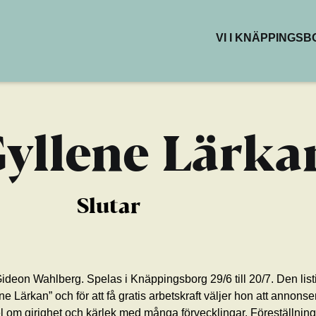
VI I KNÄPPINGS
BUTIKER & DEL
RESTAURANG
KAFÉER
HÄLSA & SKÖN
Gyllene Lärka
KREATIVA YTO
Slutar
ideon Wahlberg. Spelas i Knäppingsborg 29/6 till 20/7. Den list
Lärkan” och för att få gratis arbetskraft väljer hon att annonser
tspel om girighet och kärlek med många förvecklingar. Föreställnin