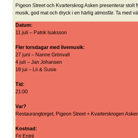
Pigeon Street och Kvarterskrog Asken presenterar stolt f
musik, god mat och dryck i en härlig atmosfär. Ta med vä
Datum:
11 juli – Patrik Isaksson
Fler torsdagar med livemusik:
27 juni – Nanne Grönvall
4 juli – Jan Johansen
18 jui – Lii & Susie
Tid:
21:00
Var?
Restaurangtorget, Pigeon Street + Kvarterskrogen Asken
Kostnad:
Fri Entré