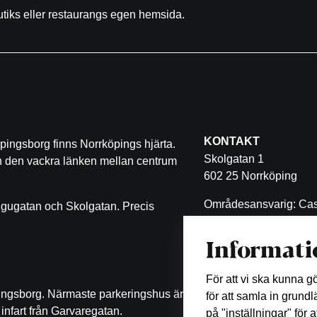
butiks eller restaurangs egen hemsida.
KONTAKT
pingsborg finns Norrköpings hjärta.
Skolgatan 1
ch den vackra länken mellan centrum
602 25 Norrköping
Områdesansvarig: Cas
ugugatan och Skolgatan. Precis
Malin Eklöf
Informati
011-470 53 11
malin.eklof@castellum
För att vi ska kunna 
pingsborg. Närmaste parkeringshus är
för att samla in grund
infart från Garvaregatan.
på "inställningar" för 