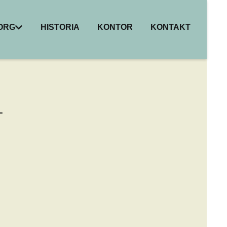
BORG
HISTORIA
KONTOR
KONTAKT
I
ER
HET
–
R