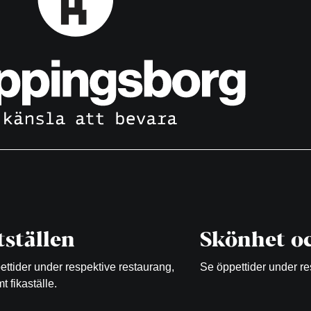
ställen
Skönhet oc
ttider under respektive restaurang,
Se öppettider under re
t fikaställe.