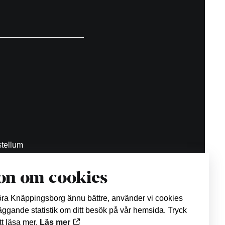
tellum
on om cookies
.se
göra Knäppingsborg ännu bättre, använder vi cookies
läggande statistik om ditt besök på vår hemsida. Tryck
att läsa mer.
Läs mer