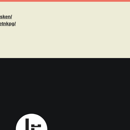
asken/
etnkpg/