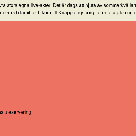
yra storslagna live-akter! Det är dags att njuta av sommarkvälla
nner och familj och kom till Knäpppingsborg för en oförglömlig 
s uteservering