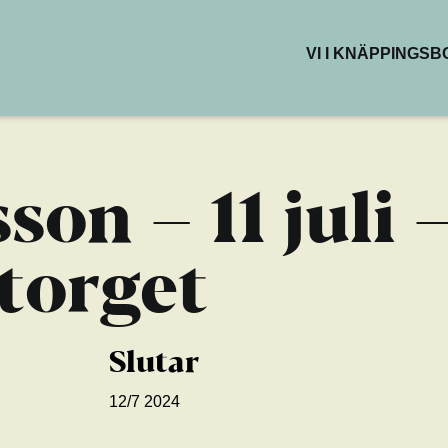
VI I KNÄPPINGS
BUTIKER & DEL
RESTAURANG
KAFÉER
HÄLSA & SKÖN
son – 11 juli 
KREATIVA YTO
torget
Slutar
12/7 2024