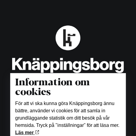
Information om
cookies
För att vi ska kunna göra Knäppingsborg ännu
Öppettider
bättre, använder vi cookies för att samla in
grundläggande statistik om ditt besök på vår
Butiker
hemsida. Tryck på "inställningar" för att läsa mer.
Måndag-fredag: 10.00-18.00
Läs mer