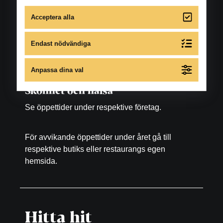
Lördag: 10.00-16.00
Acceptera alla
Matställen
Endast nödvändiga
Se öppettider under respektive restaurang, bar
samt fikaställe.
Anpassa dina val
Skönhet och hälsa
Se öppettider under respektive företag.
För avvikande öppettider under året gå till
respektive butiks eller restaurangs egen
hemsida.
Hitta hit