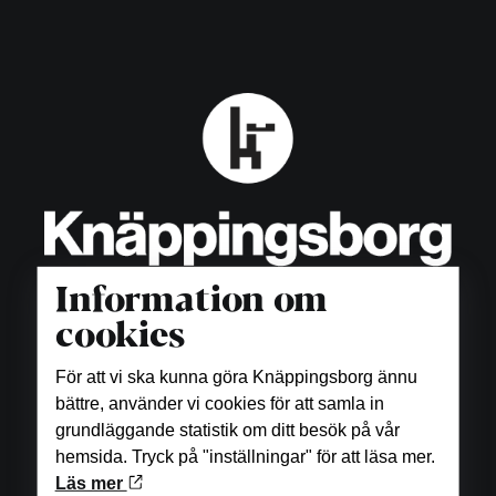
Information om
cookies
För att vi ska kunna göra Knäppingsborg ännu
Öppettider
bättre, använder vi cookies för att samla in
grundläggande statistik om ditt besök på vår
Butiker
hemsida. Tryck på "inställningar" för att läsa mer.
Måndag-fredag: 10.00-18.00
Läs mer