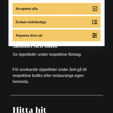
Lördag: 10.00-16.00
Acceptera alla
Matställen
Endast nödvändiga
Se öppettider under respektive restaurang, bar
samt fikaställe.
Anpassa dina val
Skönhet och hälsa
Se öppettider under respektive företag.
För avvikande öppettider under året gå till
respektive butiks eller restaurangs egen
hemsida.
Hitta hit