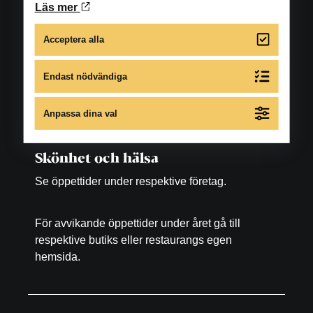
Butiker
Läs mer
Måndag-fredag: 10.00-18.00
Lördag: 10.00-16.00
Acceptera alla
Endast nödvändiga
Matställen
Se öppettider under respektive restaurang, bar
Anpassa dina val
samt fikaställe.
Skönhet och hälsa
Se öppettider under respektive företag.
För avvikande öppettider under året gå till
respektive butiks eller restaurangs egen
hemsida.