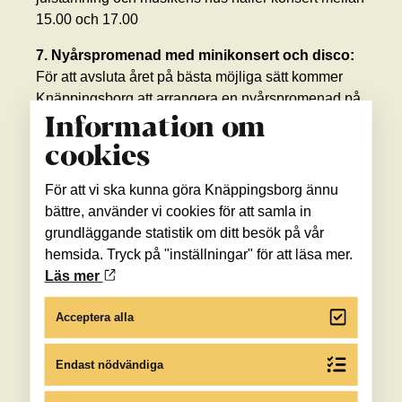
15.00 och 17.00
7. Nyårspromenad med minikonsert och disco:
För att avsluta året på bästa möjliga sätt kommer
Knäppingsborg att arrangera en nyårspromenad på
årets sista dag. Denna promenad kommer inkludera
Information om
en minikonsert och ett disco för alla barn, vilket
cookies
kommer vara den perfekta avslutningen på
julsäsongen. Discot leds av vårt egna snälla
För att vi ska kunna göra Knäppingsborg ännu
snömonster som kommer se till att barnen har det
bättre, använder vi cookies för att samla in
roligt och håller sig varma.
grundläggande statistik om ditt besök på vår
hemsida. Tryck på "inställningar" för att läsa mer.
Vi ser fram emot en helt magisk jul i Knäppingsborg
Läs mer
och hoppas att du och din familj kommer vara med
och fira med oss. Mer information om dessa
Acceptera alla
evenemang och detaljer kommer att släppas under
november, så se till att hålla dig uppdaterad genom
Endast nödvändiga
att besöka vår webbplats, Knäppingsborg.se. Gör
dig redo att uppleva julens underbara magi i