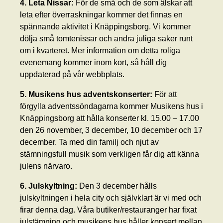
4. Leta Nissar:
För de små och de som älskar att
leta efter överraskningar kommer det finnas en
spännande aktivitet i Knäppingsborg. Vi kommer
dölja små tomtenissar och andra juliga saker runt
om i kvarteret. Mer information om detta roliga
evenemang kommer inom kort, så håll dig
uppdaterad på vår webbplats.
5. Musikens hus adventskonserter:
För att
förgylla adventssöndagarna kommer Musikens hus i
Knäppingsborg att hålla konserter kl. 15.00 – 17.00
den 26 november, 3 december, 10 december och 17
december. Ta med din familj och njut av
stämningsfull musik som verkligen får dig att känna
julens närvaro.
6. Julskyltning:
Den 3 december hålls
julskyltningen i hela city och självklart är vi med och
firar denna dag. Våra butiker/restauranger har fixat
julstämning och musikens hus håller konsert mellan