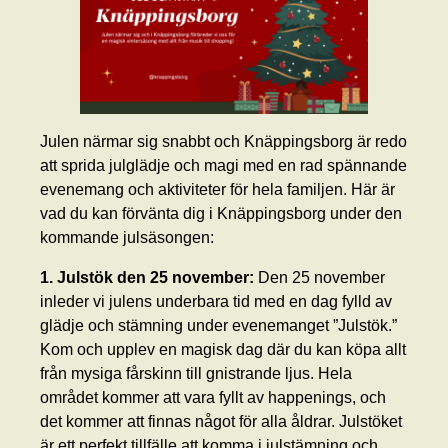
Julen närmar sig snabbt och Knäppingsborg är redo
att sprida julglädje och magi med en rad spännande
evenemang och aktiviteter för hela familjen. Här är
vad du kan förvänta dig i Knäppingsborg under den
kommande julsäsongen:
1. Julstök den 25 november:
Den 25 november
inleder vi julens underbara tid med en dag fylld av
glädje och stämning under evenemanget ”Julstök.”
Kom och upplev en magisk dag där du kan köpa allt
från mysiga fårskinn till gnistrande ljus. Hela
området kommer att vara fyllt av happenings, och
det kommer att finnas något för alla åldrar. Julstöket
är ett perfekt tillfälle att komma i julstämning och