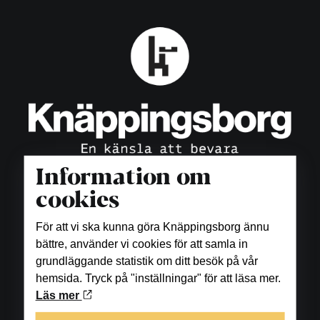
Information om
cookies
Öppettider
För att vi ska kunna göra Knäppingsborg ännu
bättre, använder vi cookies för att samla in
Butiker
grundläggande statistik om ditt besök på vår
hemsida. Tryck på "inställningar" för att läsa mer.
Måndag-fredag: 10.00-18.00
Läs mer
Lördag: 10.00-16.00