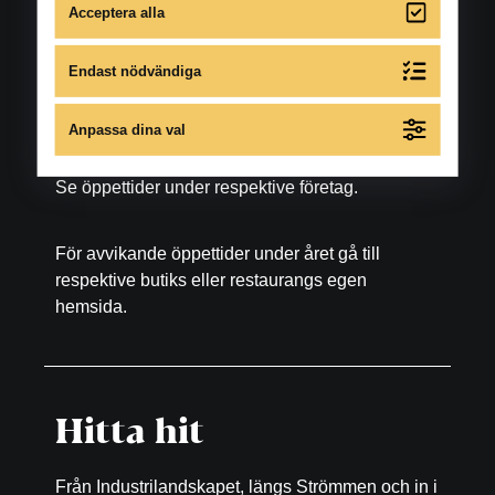
Acceptera alla
Matställen
Se öppettider under respektive restaurang, bar
Endast nödvändiga
samt fikaställe.
Anpassa dina val
Skönhet och hälsa
Se öppettider under respektive företag.
För avvikande öppettider under året gå till
respektive butiks eller restaurangs egen
hemsida.
Hitta hit
Från Industrilandskapet, längs Strömmen och in i