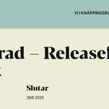
VI I KNÄPPINGS
BUTIKER & DEL
RESTAURANG
KAFÉER
HÄLSA & SKÖN
d – Releasef
KREATIVA YTO
k
Slutar
26/6 2025