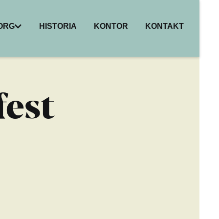
BORG
HISTORIA
KONTOR
KONTAKT
I
ER
HET
est
R