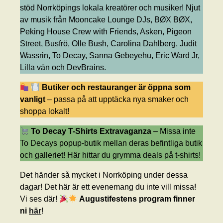
stöd Norrköpings lokala kreatörer och musiker! Njut
av musik från Mooncake Lounge DJs, BØX BØX,
Peking House Crew with Friends, Asken, Pigeon
Street, Busfrö, Olle Bush, Carolina Dahlberg, Judit
Wassrin, To Decay, Sanna Gebeyehu, Eric Ward Jr,
Lilla vän och DevBrains.
Butiker och restauranger är öppna som
vanligt
– passa på att upptäcka nya smaker och
shoppa lokalt!
To Decay T-Shirts Extravaganza
– Missa inte
To Decays popup-butik mellan deras befintliga butik
och galleriet! Här hittar du grymma deals på t-shirts!
Det händer så mycket i Norrköping under dessa
dagar! Det här är ett evenemang du inte vill missa!
Vi ses där!
Augustifestens program finner
ni
här
!