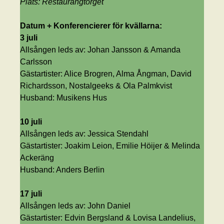
Plats: Restaurangtorget
Datum +
Konferencierer för kvällarna
:
3 juli
Allsången leds av: Johan Jansson & Amanda
Carlsson
Gästartister: Alice Brogren, Alma Ångman, David
Richardsson, Nostalgeeks & Ola Palmkvist
Husband: Musikens Hus
10 juli
Allsången leds av: Jessica Stendahl
Gästartister: Joakim Leion, Emilie Höijer & Melinda
Ackeräng
Husband: Anders Berlin
17 juli
Allsången leds av: John Daniel
Gästartister: Edvin Bergsland & Lovisa Landelius,