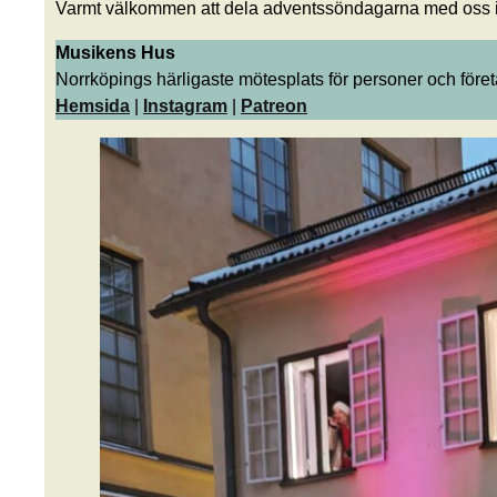
Varmt välkommen att dela adventssöndagarna med oss 
Musikens Hus
Norrköpings härligaste mötesplats för personer och fö
Hemsida
|
Instagram
|
Patreon