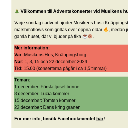
Välkommen till Adventskonserter vid Musikens h
Varje söndag i advent bjuder Musikens hus i Knäppingsbo
marshmallows som grillas över öppna eldar
, medan j
gamla huset, där vi bjuder på fika
.
Mer information:
Var:
Musikens Hus, Knäppingsborg
När:
1, 8, 15 och 22 december 2024
Tid:
15.00 (konserterna pågår i ca 1,5 timmar)
Teman:
1 december: Första ljuset brinner
8 december: Lucia kommer
15 december: Tomten kommer
22 december: Dans kring granen
För mer info, besök Facebookeventet
här
!