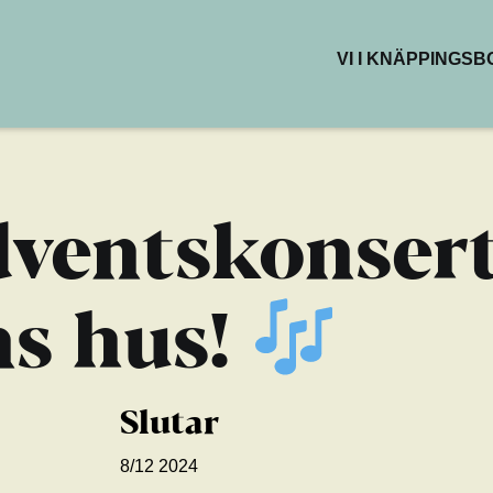
VI I KNÄPPINGS
BUTIKER & DEL
RESTAURANG
KAFÉER
HÄLSA & SKÖN
ventskonser
KREATIVA YTO
ns hus!
Slutar
8/12 2024