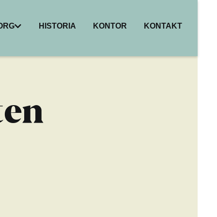
BORG
HISTORIA
KONTOR
KONTAKT
I
ER
HET
ten
R