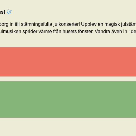
us!
rg in till stämningsfulla julkonserter! Upplev en magisk julst
ulmusiken sprider värme från husets fönster. Vandra även in i de