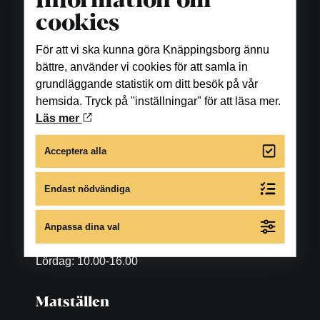
Information om
cookies
För att vi ska kunna göra Knäppingsborg ännu
bättre, använder vi cookies för att samla in
grundläggande statistik om ditt besök på vår
hemsida. Tryck på "inställningar" för att läsa mer.
Läs mer
Acceptera alla
Öppettider
Endast nödvändiga
Butiker
Anpassa dina val
Måndag-fredag: 10.00-18.00
Lördag: 10.00-16.00
Matställen