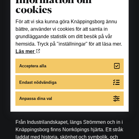
Information om
Se öppettider under respektive restaurang, bar
cookies
samt fikaställe.
För att vi ska kunna göra Knäppingsborg ännu
Skönhet och hälsa
bättre, använder vi cookies för att samla in
grundläggande statistik om ditt besök på vår
Se öppettider under respektive företag.
hemsida. Tryck på "inställningar" för att läsa mer.
Läs mer
För avvikande öppettider under året gå till
respektive butiks eller restaurangs egen
Acceptera alla
hemsida.
Endast nödvändiga
Anpassa dina val
Hitta hit
Från Industrilandskapet, längs Strömmen och in i
Knäppingsborg finns Norrköpings hjärta. Ett stråk
laddat med historia, skönhet och symbolik, och