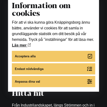
Information om
Matställen
cookies
Se öppettider under respektive restaurang, bar
samt fikaställe.
För att vi ska kunna göra Knäppingsborg ännu
bättre, använder vi cookies för att samla in
Skönhet och hälsa
grundläggande statistik om ditt besök på vår
hemsida. Tryck på "inställningar" för att läsa mer.
Se öppettider under respektive företag.
Läs mer
För avvikande öppettider under året gå till
Acceptera alla
respektive butiks eller restaurangs egen
hemsida.
Endast nödvändiga
Anpassa dina val
Hitta hit
Från Industrilandskapet, längs Strömmen och in i