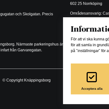
602 25 Norrköping
Områdesansvarig: Cas
ugugatan och Skolgatan. Precis
Malin Eklöf
Informati
011-470 53 11
malin.eklof@castellum
För att vi ska kunna 
pingsborg. Närmaste parkeringshus är
för att samla in grund
infart från Garvaregatan.
på "inställningar" för 
© Copyright Knäppingsborg
Acceptera alla