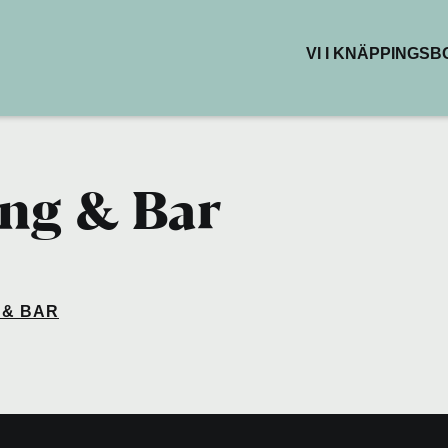
VI I KNÄPPINGS
BUTIKER & DEL
RESTAURANG
KAFÉER
HÄLSA & SKÖN
ng & Bar
KREATIVA YTO
 & BAR