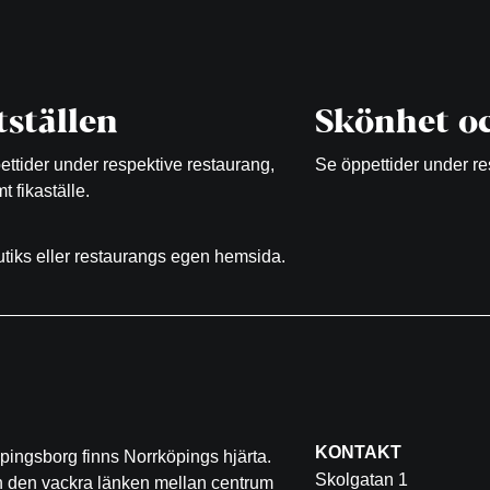
ställen
Skönhet oc
ttider under respektive restaurang,
Se öppettider under re
t fikaställe.
butiks eller restaurangs egen hemsida.
KONTAKT
pingsborg finns Norrköpings hjärta.
Skolgatan 1
ch den vackra länken mellan centrum