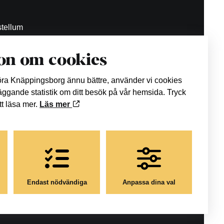
tellum
on om cookies
.se
göra Knäppingsborg ännu bättre, använder vi cookies
läggande statistik om ditt besök på vår hemsida. Tryck
att läsa mer.
Läs mer
Endast nödvändiga
Anpassa dina val