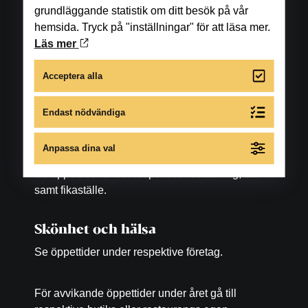
grundläggande statistik om ditt besök på vår
hemsida. Tryck på "inställningar" för att läsa mer.
Öppettider
Läs mer
Butiker
Acceptera alla
Måndag-fredag: 10.00-18.00
Lördag: 10.00-16.00
Endast nödvändiga
Anpassa dina val
Matställen
Se öppettider under respektive restaurang, bar
samt fikaställe.
Skönhet och hälsa
Se öppettider under respektive företag.
För avvikande öppettider under året gå till