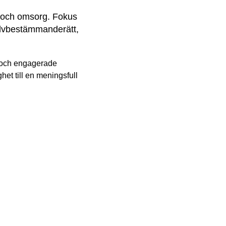
d och omsorg. Fokus 
älvbestämmanderätt, 
e och engagerade
t till en meningsfull