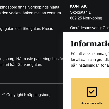
KONTAKT
pingsborg finns Norrköpings hjärta.
Skolgatan 1
ch den vackra länken mellan centrum
602 25 Norrköping
Områdesansvarig: Cas
ugugatan och Skolgatan. Precis
Malin Eklöf
Informati
011-470 53 11
malin.eklof@castellum
För att vi ska kunna 
pingsborg. Närmaste parkeringshus är
för att samla in grund
infart från Garvaregatan.
på "inställningar" för 
© Copyright Knäppingsborg
Acceptera alla