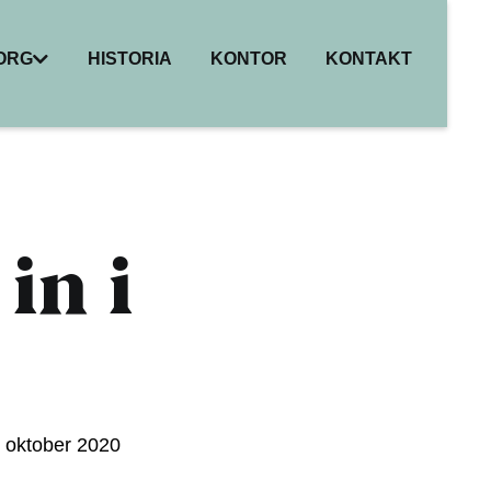
BORG
HISTORIA
KONTOR
KONTAKT
I
ER
HET
R
in i
 oktober 2020 