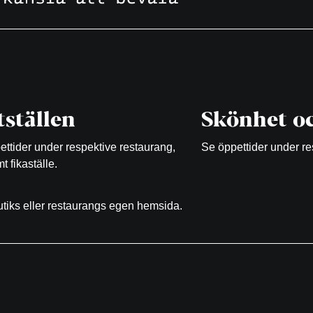
ställen
Skönhet oc
ttider under respektive restaurang,
Se öppettider under re
t fikaställe.
butiks eller restaurangs egen hemsida.