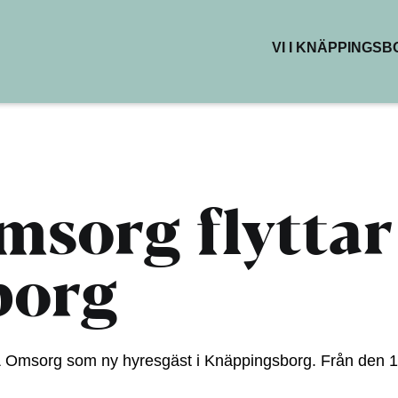
VI I KNÄPPINGS
BUTIKER & DEL
RESTAURANG
KAFÉER
HÄLSA & SKÖN
KREATIVA YTO
sorg flyttar 
borg
r & Omsorg som ny hyresgäst i Knäppingsborg. Från den 1