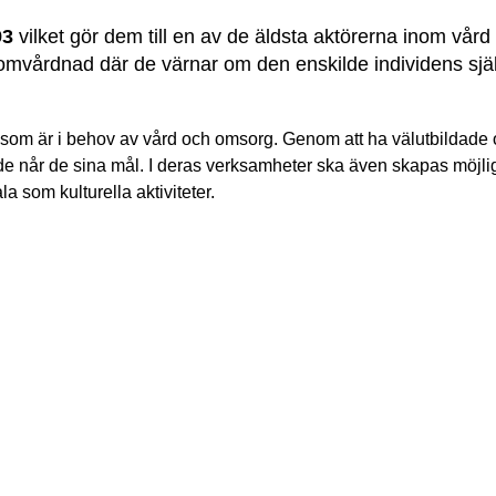
93
 vilket gör dem till en av de äldsta aktörerna inom vår
iga omvårdnad där de värnar om den enskilde individens sj
de som är i behov av vård och omsorg. Genom att ha välutbildad
år de sina mål. I deras verksamheter ska även skapas möjlighe
a som kulturella aktiviteter.