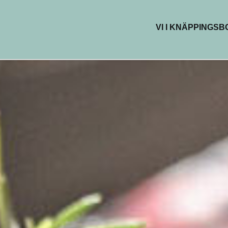
VI I KNÄPPINGS
BUTIKER & DEL
RESTAURANG
KAFÉER
HÄLSA & SKÖN
KREATIVA YTO